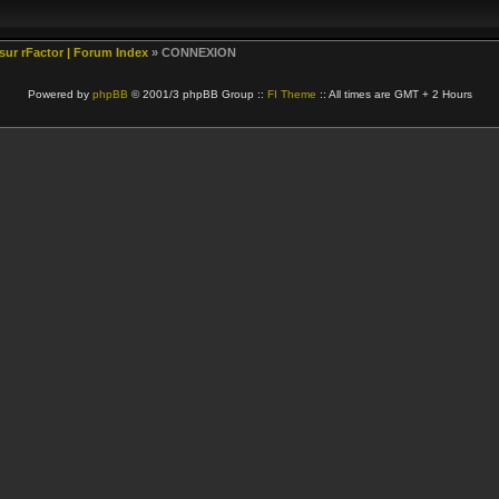
 sur rFactor | Forum Index
» CONNEXION
Powered by
phpBB
© 2001/3 phpBB Group ::
FI Theme
:: All times are GMT + 2 Hours