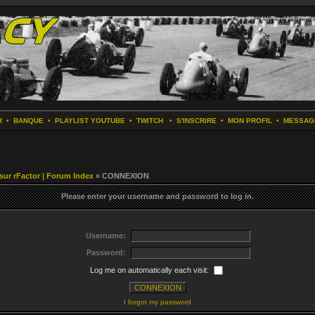
R
•
BANQUE
•
PLAYLIST YOUTUBE
•
TWITCH
•
S'INSCRIRE
•
MON PROFIL
•
MESSAG
 sur rFactor | Forum Index
» CONNEXION
Please enter your username and password to log in.
Username:
Password:
Log me on automatically each visit:
I forgot my password