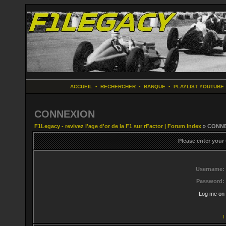
ACCUEIL
•
RECHERCHER
•
BANQUE
•
PLAYLIST YOUTUBE
CONNEXION
F1Legacy - revivez l'age d'or de la F1 sur rFactor | Forum Index
» CONN
Please enter your
Username:
Password:
Log me on 
I