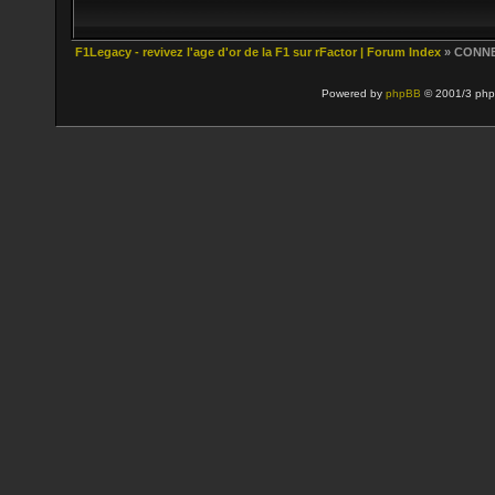
F1Legacy - revivez l'age d'or de la F1 sur rFactor | Forum Index
» CONN
Powered by
phpBB
© 2001/3 php