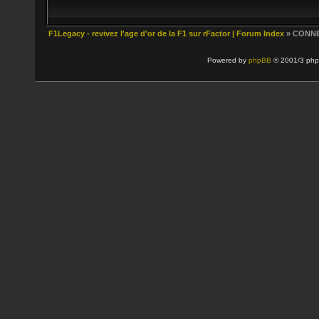
F1Legacy - revivez l'age d'or de la F1 sur rFactor | Forum Index
» CONN
Powered by
phpBB
© 2001/3 php