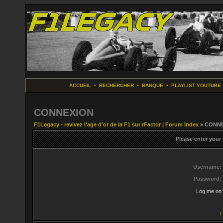
ACCUEIL
•
RECHERCHER
•
BANQUE
•
PLAYLIST YOUTUBE
CONNEXION
F1Legacy - revivez l'age d'or de la F1 sur rFactor | Forum Index
» CONN
Please enter your
Username:
Password:
Log me on 
I