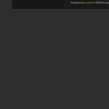
Powered by
phpBB
© 2001/3 php