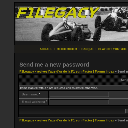
ACCUEIL
•
RECHERCHER
•
BANQUE
•
PLAYLIST YOUTUBE
Send me a new password
F1Legacy - revivez l'age d'or de la F1 sur rFactor | Forum Index
» Send m
Send
Items marked with a * are required unless stated otherwise.
*
Username:
*
E-mail address:
F1Legacy - revivez l'age d'or de la F1 sur rFactor | Forum Index
» Send m