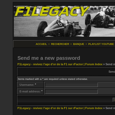
ACCUEIL
•
RECHERCHER
•
BANQUE
•
PLAYLIST YOUTUBE
Send me a new password
F1Legacy - revivez l'age d'or de la F1 sur rFactor | Forum Index
» Send m
Send
Items marked with a * are required unless stated otherwise.
*
Username:
*
E-mail address:
F1Legacy - revivez l'age d'or de la F1 sur rFactor | Forum Index
» Send m