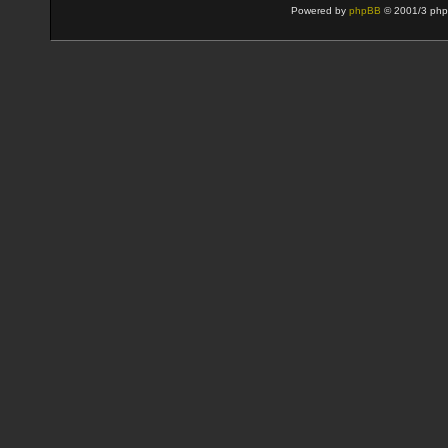
Powered by
phpBB
© 2001/3 php