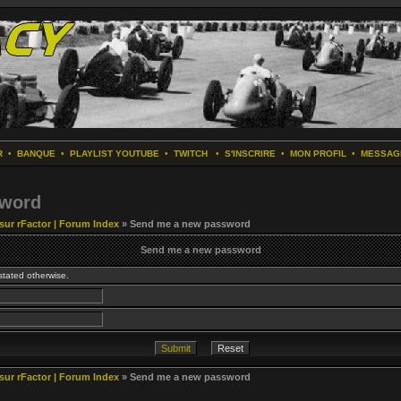
R
•
BANQUE
•
PLAYLIST YOUTUBE
•
TWITCH
•
S'INSCRIRE
•
MON PROFIL
•
MESSAG
sword
 sur rFactor | Forum Index
» Send me a new password
Send me a new password
stated otherwise.
 sur rFactor | Forum Index
» Send me a new password