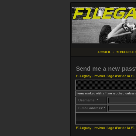
ACCUEIL
•
RECHERCHE
Send me a new pas
F1Legacy - revivez l'age d'or de la F1
Items marked with a * are required unless 
*
Username:
*
E-mail address:
F1Legacy - revivez l'age d'or de la F1