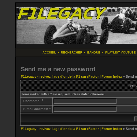
ACCUEIL
•
RECHERCHER
•
BANQUE
•
PLAYLIST YOUTUBE
Send me a new password
F1Legacy - revivez l'age d'or de la F1 sur rFactor | Forum Index
» Send m
Send
Items marked with a * are required unless stated otherwise.
*
Username:
*
E-mail address:
F1Legacy - revivez l'age d'or de la F1 sur rFactor | Forum Index
» Send m