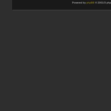
Powered by
phpBB
© 2001/3 php