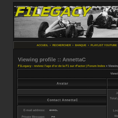
ACCUEIL
•
RECHERCHER
•
BANQUE
•
PLAYLIST YOUTUBE
Viewing profile :: AnnettaC
F1Legacy - revivez l'age d'or de la F1 sur rFactor | Forum Index
» Viewing
Viewi
Avatar
J
Total
Contact AnnettaC
E-mail address:
Loc
We
Private Message: