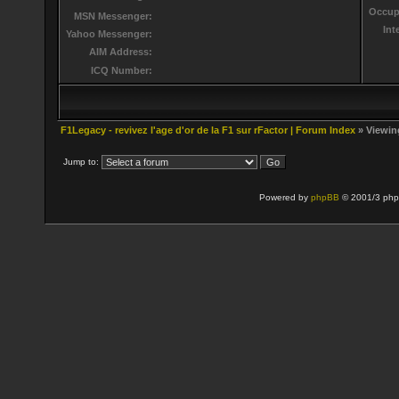
Occup
MSN Messenger:
Int
Yahoo Messenger:
AIM Address:
ICQ Number:
F1Legacy - revivez l'age d'or de la F1 sur rFactor | Forum Index
» Viewing
Jump to:
Powered by
phpBB
© 2001/3 php