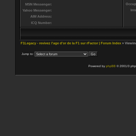
Occup
MSN Messenger:
Int
Yahoo Messenger:
AIM Address:
ICQ Number:
F1Legacy - revivez l'age d'or de la F1 sur rFactor | Forum Index
» Viewing
Jump to:
Powered by
phpBB
© 2001/3 php