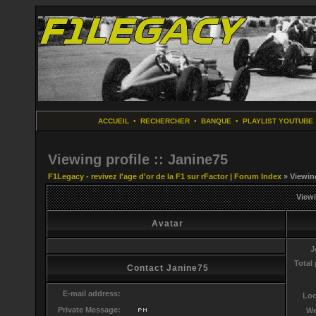
ACCUEIL
•
RECHERCHER
•
BANQUE
•
PLAYLIST YOUTUBE
Viewing profile :: Janine75
F1Legacy - revivez l'age d'or de la F1 sur rFactor | Forum Index
» Viewing
Viewi
Avatar
J
Total
Contact Janine75
E-mail address:
Loc
Private Message:
We