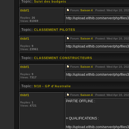
Topic:
Suivi des budgets
thibf1
Forum:
Saison 4
Posted: Wed Apr 16, 202
Replies:
26
http://upload.elthib.com/server/php/f
Views:
81069
Topic:
CLASSEMENT PILOTES
thibf1
Forum:
Saison 4
Posted: Wed Apr 16, 202
Replies:
9
http://upload.elthib.com/server/php/f
Views:
23961
Topic:
CLASSEMENT CONSTRUCTEURS
thibf1
Forum:
Saison 4
Posted: Wed Apr 16, 202
Replies:
9
http://upload.elthib.com/server/php/f
Views:
7317
Topic:
9/10 - GP d'Australie
thibf1
Forum:
Saison 4
Posted: Wed Apr 16, 202
PARTIE OFFLINE :
Replies:
1
Views:
4721
¤ QUALIFICATIONS :
http://upload.elthib.com/server/php/f