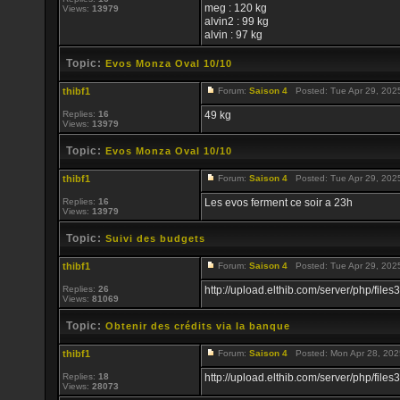
meg : 120 kg
Views:
13979
alvin2 : 99 kg
alvin : 97 kg
Topic:
Evos Monza Oval 10/10
thibf1
Forum:
Saison 4
Posted: Tue Apr 29, 202
Replies:
16
49 kg
Views:
13979
Topic:
Evos Monza Oval 10/10
thibf1
Forum:
Saison 4
Posted: Tue Apr 29, 202
Replies:
16
Les evos ferment ce soir a 23h
Views:
13979
Topic:
Suivi des budgets
thibf1
Forum:
Saison 4
Posted: Tue Apr 29, 202
Replies:
26
http://upload.elthib.com/server/php/f
Views:
81069
Topic:
Obtenir des crédits via la banque
thibf1
Forum:
Saison 4
Posted: Mon Apr 28, 202
Replies:
18
http://upload.elthib.com/server/php/f
Views:
28073