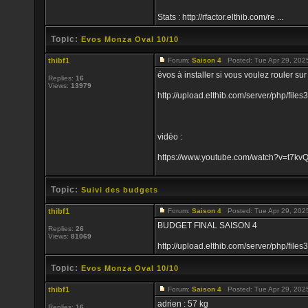
Stats : http://rfactor.elthib.com/re ...
Topic:
Evos Monza Oval 10/10
thibf1
Forum:
Saison 4
Posted: Tue Apr 29, 202
évos à installer si vous voulez rouler sur 
Replies:
16
Views:
13979
http://upload.elthib.com/server/php/file
vidéo :
https://www.youtube.com/watch?v=t7kv
Topic:
Suivi des budgets
thibf1
Forum:
Saison 4
Posted: Tue Apr 29, 202
BUDGET FINAL SAISON 4
Replies:
26
Views:
81069
http://upload.elthib.com/server/php/f
Topic:
Evos Monza Oval 10/10
thibf1
Forum:
Saison 4
Posted: Tue Apr 29, 202
adrien : 57 kg
Replies:
16