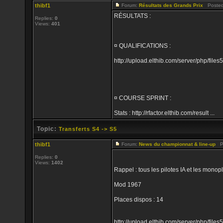
thibf1
Forum:
Résultats des Grands Prix
Posted:
RÉSULTATS :
Replies:
0
Views:
401
¤ QUALIFICATIONS :
http://upload.elthib.com/server/php/f
¤ COURSE SPRINT :
Stats : http://rfactor.elthib.com/result ...
Topic:
Transferts S4 -> S5
thibf1
Forum:
News du championnat & line-up
Po
Replies:
0
Views:
1402
Rappel : tous les pilotes IA et les mon
Mod 1967
Places dispos : 14
http://upload.elthib.com/server/php/fil