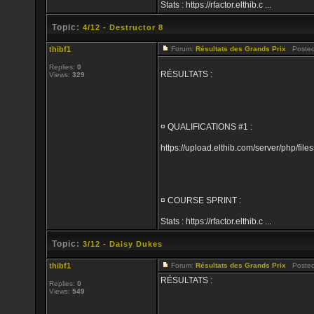
Stats : https://rfactor.elthib.c ...
Topic:
4/12 - Destructor 8
thibf1
Forum:
Résultats des Grands Prix
Posted:
Replies:
0
RÉSULTATS :
Views:
329
¤ QUALIFICATIONS #1 :
https://upload.elthib.com/server/php/
¤ COURSE SPRINT :
Stats : https://rfactor.elthib.c ...
Topic:
3/12 - Daisy Dukes
thibf1
Forum:
Résultats des Grands Prix
Posted:
RÉSULTATS :
Replies:
0
Views:
549