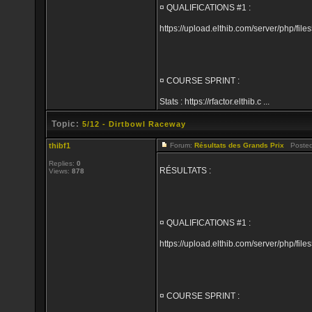
¤ QUALIFICATIONS #1 :
https://upload.elthib.com/server/php/
¤ COURSE SPRINT :
Stats : https://rfactor.elthib.c ...
Topic:
5/12 - Dirtbowl Raceway
thibf1
Forum:
Résultats des Grands Prix
Posted:
Replies:
0
RÉSULTATS :
Views:
878
¤ QUALIFICATIONS #1 :
https://upload.elthib.com/server/php/
¤ COURSE SPRINT :