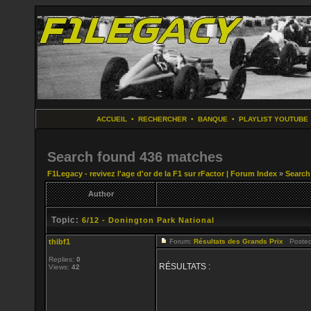
ACCUEIL
•
RECHERCHER
•
BANQUE
•
PLAYLIST YOUTUBE
Search found 436 matches
F1Legacy - revivez l'age d'or de la F1 sur rFactor | Forum Index
»
Search
Author
Topic:
6/12 - Donington Park National
thibf1
Forum:
Résultats des Grands Prix
Posted:
Replies:
0
RÉSULTATS :
Views:
42