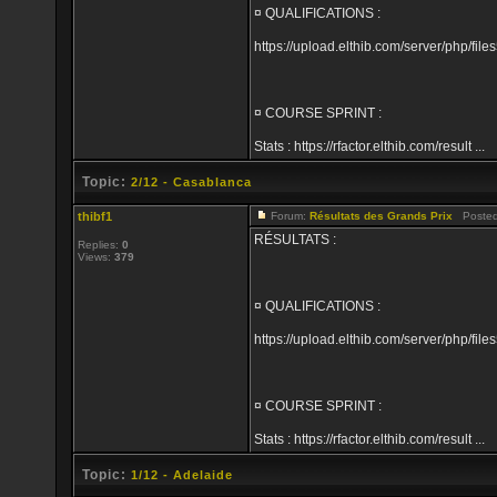
¤ QUALIFICATIONS :
https://upload.elthib.com/server/php/
¤ COURSE SPRINT :
Stats : https://rfactor.elthib.com/result ...
Topic:
2/12 - Casablanca
thibf1
Forum:
Résultats des Grands Prix
Posted:
RÉSULTATS :
Replies:
0
Views:
379
¤ QUALIFICATIONS :
https://upload.elthib.com/server/php/
¤ COURSE SPRINT :
Stats : https://rfactor.elthib.com/result ...
Topic:
1/12 - Adelaide