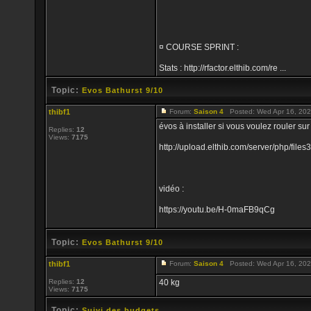
¤ COURSE SPRINT :
Stats : http://rfactor.elthib.com/re ...
Topic:
Evos Bathurst 9/10
thibf1
Forum:
Saison 4
Posted: Wed Apr 16, 202
évos à installer si vous voulez rouler sur 
Replies:
12
Views:
7175
http://upload.elthib.com/server/php/files
vidéo :
https://youtu.be/H-0maFB9qCg
Topic:
Evos Bathurst 9/10
thibf1
Forum:
Saison 4
Posted: Wed Apr 16, 202
Replies:
12
40 kg
Views:
7175
Topic:
Suivi des budgets