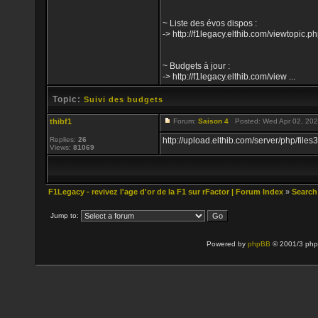
~ Liste des évos dispos :
-> http://f1legacy.elthib.com/viewtopi
~ Budgets à jour :
-> http://f1legacy.elthib.com/view ...
Topic:
Suivi des budgets
thibf1
Forum:
Saison 4
Posted: Wed Apr 02, 202
Replies:
26
http://upload.elthib.com/server/php/f
Views:
81069
F1Legacy - revivez l'age d'or de la F1 sur rFactor | Forum Index
»
Search
Jump to:
Powered by
phpBB
© 2001/3 php