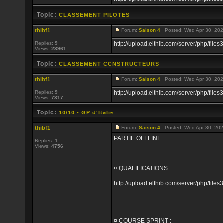
Topic:
CLASSEMENT PILOTES
thibf1
Forum:
Saison 4
Posted: Wed Apr 30, 202
Replies:
9
http://upload.elthib.com/server/php/f
Views:
23961
Topic:
CLASSEMENT CONSTRUCTEURS
thibf1
Forum:
Saison 4
Posted: Wed Apr 30, 202
Replies:
9
http://upload.elthib.com/server/php/f
Views:
7317
Topic:
10/10 - GP d'Italie
thibf1
Forum:
Saison 4
Posted: Wed Apr 30, 202
PARTIE OFFLINE :
Replies:
1
Views:
4756
¤ QUALIFICATIONS :
http://upload.elthib.com/server/php/f
¤ COURSE SPRINT :