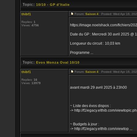
Topic:
10/10 - GP d'Italie
thibf1
Forum:
Saison 4
Posted: Wed Apr 16, 202
Replies:
1
https://image.noelshack.com/fichiers/
Views:
4756
Date du GP : Mercredi 30 avril 2025 @ 1
Longueur du circuit : 10,03 km
Programme ...
Topic:
Evos Monza Oval 10/10
thibf1
Forum:
Saison 4
Posted: Wed Apr 16, 202
Replies:
16
Views:
13979
avant mardi 29 avril 2025 à 23h00
~ Liste des évos dispos :
-> http://f1legacy.elthib.com/viewtopi
~ Budgets à jour :
-> http://f1legacy.elthib.com/viewtop ...