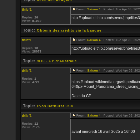
thibf1
Forum:
Saison 4
Posted: Tue Apr 08, 202
Replies:
26
http://upload.elthib.com/server/php/f
Views:
81069
Topic:
Obtenir des crédits via la banque
thibf1
Forum:
Saison 4
Posted: Tue Apr 08, 202
Replies:
18
http://upload.elthib.com/server/php/f
Views:
28073
Topic:
9/10 - GP d'Australie
thibf1
Forum:
Saison 4
Posted: Wed Apr 02, 202
Replies:
1
https://upload.wikimedia.org/wikipedia
Views:
4721
640px-Mount_Panorama_street_racing_ci
Date du GP : ...
Topic:
Evos Bathurst 9/10
thibf1
Forum:
Saison 4
Posted: Wed Apr 02, 202
Replies:
12
Views:
7175
avant mercredi 16 avril 2025 à 16h00