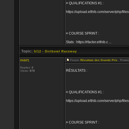
¤ QUALIFICATIONS #1 :
https://upload.elthib.com/server/php/
¤ COURSE SPRINT :
Stats : https://rfactor.elthib.c ...
Topic:
5/12 - Dirtbowl Raceway
thibf1
Forum:
Résultats des Grands Prix
Posted:
Replies:
0
RÉSULTATS :
Views:
878
¤ QUALIFICATIONS #1 :
https://upload.elthib.com/server/php/
¤ COURSE SPRINT :