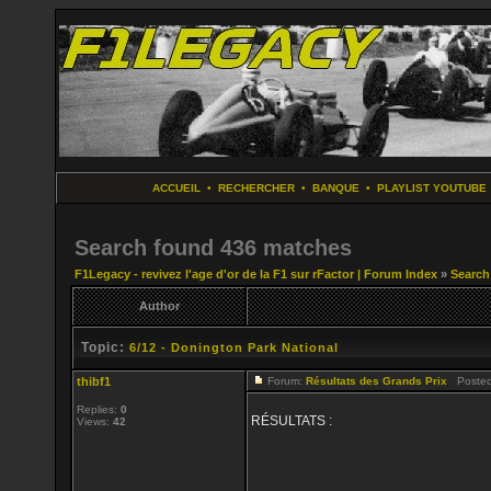
ACCUEIL
•
RECHERCHER
•
BANQUE
•
PLAYLIST YOUTUBE
Search found 436 matches
F1Legacy - revivez l'age d'or de la F1 sur rFactor | Forum Index
»
Search
Author
Topic:
6/12 - Donington Park National
thibf1
Forum:
Résultats des Grands Prix
Posted:
Replies:
0
RÉSULTATS :
Views:
42