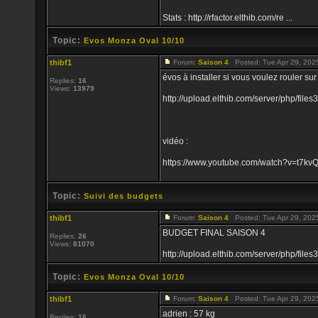
Stats : http://rfactor.elthib.com/re ...
Topic:
Evos Monza Oval 10/10
thibf1
Forum:
Saison 4
Posted: Tue Apr 29, 202
évos à installer si vous voulez rouler sur 
Replies:
16
Views:
13979
http://upload.elthib.com/server/php/file
vidéo :
https://www.youtube.com/watch?v=t7kv
Topic:
Suivi des budgets
thibf1
Forum:
Saison 4
Posted: Tue Apr 29, 202
BUDGET FINAL SAISON 4
Replies:
26
Views:
81070
http://upload.elthib.com/server/php/f
Topic:
Evos Monza Oval 10/10
thibf1
Forum:
Saison 4
Posted: Tue Apr 29, 202
adrien : 57 kg
Replies:
16