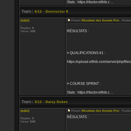
Stats : https://rfactor.elthib.c ...
Topic:
4/12 - Destructor 8
thibf1
Forum:
Résultats des Grands Prix
Posted:
Replies:
0
RÉSULTATS :
Views:
330
¤ QUALIFICATIONS #1 :
https://upload.elthib.com/server/php/
¤ COURSE SPRINT :
Stats : https://rfactor.elthib.c ...
Topic:
3/12 - Daisy Dukes
thibf1
Forum:
Résultats des Grands Prix
Posted:
RÉSULTATS :
Replies:
0
Views:
549