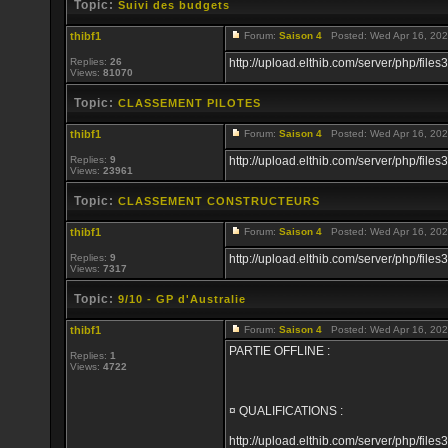
Topic:
Suivi des budgets
thibf1
Forum:
Saison 4
Posted: Wed Apr 16, 202
Replies:
26
http://upload.elthib.com/server/php/f
Views:
81070
Topic:
CLASSEMENT PILOTES
thibf1
Forum:
Saison 4
Posted: Wed Apr 16, 202
Replies:
9
http://upload.elthib.com/server/php/f
Views:
23961
Topic:
CLASSEMENT CONSTRUCTEURS
thibf1
Forum:
Saison 4
Posted: Wed Apr 16, 202
Replies:
9
http://upload.elthib.com/server/php/f
Views:
7317
Topic:
9/10 - GP d'Australie
thibf1
Forum:
Saison 4
Posted: Wed Apr 16, 202
PARTIE OFFLINE :
Replies:
1
Views:
4722
¤ QUALIFICATIONS :
http://upload.elthib.com/server/php/f