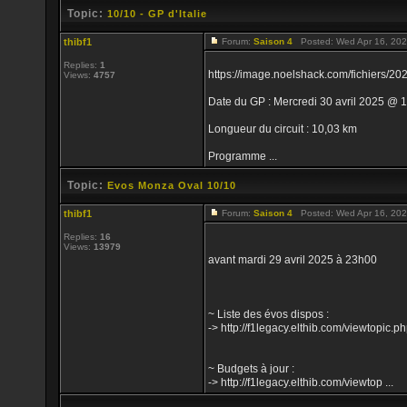
Topic:
10/10 - GP d'Italie
thibf1
Forum:
Saison 4
Posted: Wed Apr 16, 202
Replies:
1
https://image.noelshack.com/fichiers/
Views:
4757
Date du GP : Mercredi 30 avril 2025 @ 1
Longueur du circuit : 10,03 km
Programme ...
Topic:
Evos Monza Oval 10/10
thibf1
Forum:
Saison 4
Posted: Wed Apr 16, 202
Replies:
16
Views:
13979
avant mardi 29 avril 2025 à 23h00
~ Liste des évos dispos :
-> http://f1legacy.elthib.com/viewtopi
~ Budgets à jour :
-> http://f1legacy.elthib.com/viewtop ...