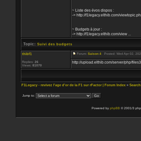
~ Liste des évos dispos :
-> http://f1legacy.elthib.com/viewtopi
~ Budgets à jour :
-> http://f1legacy.elthib.com/view ...
Topic:
Suivi des budgets
thibf1
Forum:
Saison 4
Posted: Wed Apr 02, 202
Replies:
26
http://upload.elthib.com/server/php/f
Views:
81070
F1Legacy - revivez l'age d'or de la F1 sur rFactor | Forum Index
»
Search
Jump to:
Powered by
phpBB
© 2001/3 php