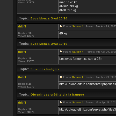
meg : 120 kg
Views:
13979
alvin2 : 99 kg
alvin : 97 kg
Topic:
Evos Monza Oval 10/10
thibf1
Forum:
Saison 4
Posted: Tue Apr 29, 202
Replies:
16
49 kg
Views:
13979
Topic:
Evos Monza Oval 10/10
thibf1
Forum:
Saison 4
Posted: Tue Apr 29, 202
Replies:
16
Les evos ferment ce soir a 23h
Views:
13979
Topic:
Suivi des budgets
thibf1
Forum:
Saison 4
Posted: Tue Apr 29, 202
Replies:
26
http://upload.elthib.com/server/php/f
Views:
81070
Topic:
Obtenir des crédits via la banque
thibf1
Forum:
Saison 4
Posted: Mon Apr 28, 202
Replies:
18
http://upload.elthib.com/server/php/f
Views:
28073