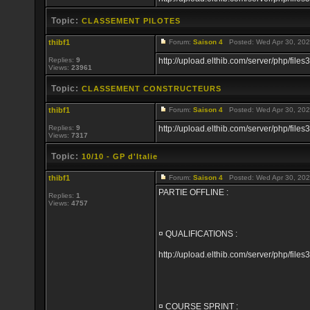
Topic:
CLASSEMENT PILOTES
thibf1
Forum:
Saison 4
Posted: Wed Apr 30, 202
Replies:
9
http://upload.elthib.com/server/php/f
Views:
23961
Topic:
CLASSEMENT CONSTRUCTEURS
thibf1
Forum:
Saison 4
Posted: Wed Apr 30, 202
Replies:
9
http://upload.elthib.com/server/php/f
Views:
7317
Topic:
10/10 - GP d'Italie
thibf1
Forum:
Saison 4
Posted: Wed Apr 30, 202
PARTIE OFFLINE :
Replies:
1
Views:
4757
¤ QUALIFICATIONS :
http://upload.elthib.com/server/php/f
¤ COURSE SPRINT :