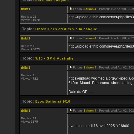
thibf1
Forum:
Saison 4
Posted: Tue Apr 08, 202
Replies:
26
http://upload.elthib.com/server/php/f
Views:
81070
Topic:
Obtenir des crédits via la banque
thibf1
Forum:
Saison 4
Posted: Tue Apr 08, 202
Replies:
18
http://upload.elthib.com/server/php/f
Views:
28073
Topic:
9/10 - GP d'Australie
thibf1
Forum:
Saison 4
Posted: Wed Apr 02, 202
Replies:
1
https://upload.wikimedia.org/wikipedia
Views:
4722
640px-Mount_Panorama_street_racing_ci
Date du GP : ...
Topic:
Evos Bathurst 9/10
thibf1
Forum:
Saison 4
Posted: Wed Apr 02, 202
Replies:
12
Views:
7175
avant mercredi 16 avril 2025 à 16h00