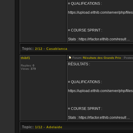
¤ QUALIFICATIONS :
https://upload.elthib.com/server/php/
¤ COURSE SPRINT :
Stats : https://rfactor.elthib.com/result ...
Topic:
2/12 - Casablanca
thibf1
Forum:
Résultats des Grands Prix
Posted:
RÉSULTATS :
Replies:
0
Views:
379
¤ QUALIFICATIONS :
https://upload.elthib.com/server/php/
¤ COURSE SPRINT :
Stats : https://rfactor.elthib.com/result ...
Topic:
1/12 - Adelaide