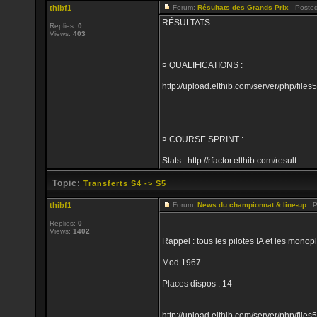
thibf1
Forum:
Résultats des Grands Prix
Posted:
RÉSULTATS :
Replies:
0
Views:
403
¤ QUALIFICATIONS :
http://upload.elthib.com/server/php/f
¤ COURSE SPRINT :
Stats : http://rfactor.elthib.com/result ...
Topic:
Transferts S4 -> S5
thibf1
Forum:
News du championnat & line-up
Po
Replies:
0
Views:
1402
Rappel : tous les pilotes IA et les mon
Mod 1967
Places dispos : 14
http://upload.elthib.com/server/php/fil