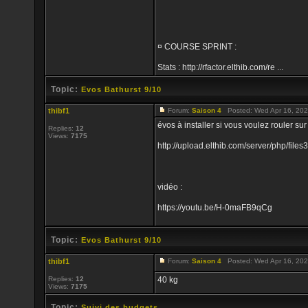
¤ COURSE SPRINT :
Stats : http://rfactor.elthib.com/re ...
Topic:
Evos Bathurst 9/10
thibf1
Forum:
Saison 4
Posted: Wed Apr 16, 202
évos à installer si vous voulez rouler sur 
Replies:
12
Views:
7175
http://upload.elthib.com/server/php/files
vidéo :
https://youtu.be/H-0maFB9qCg
Topic:
Evos Bathurst 9/10
thibf1
Forum:
Saison 4
Posted: Wed Apr 16, 202
Replies:
12
40 kg
Views:
7175
Topic:
Suivi des budgets