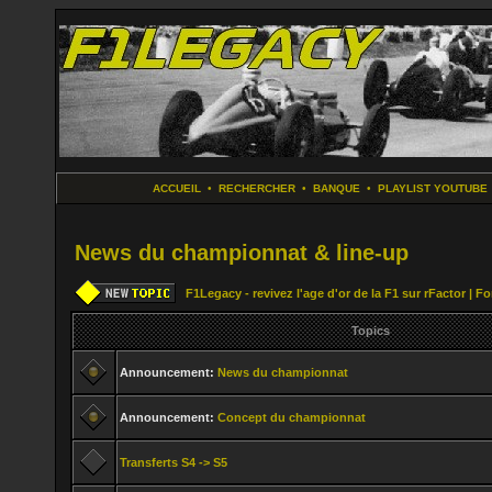
ACCUEIL
•
RECHERCHER
•
BANQUE
•
PLAYLIST YOUTUBE
News du championnat & line-up
F1Legacy - revivez l'age d'or de la F1 sur rFactor | 
Topics
Announcement:
News du championnat
Announcement:
Concept du championnat
Transferts S4 -> S5