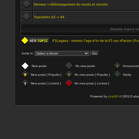
Serveur + téléchargement du mods et circuits
Transferts S3 -> S4
Display topics f
F1Legacy - revivez l'age d'or de la F1 sur rFactor | 
Jump to:
New posts
No new posts
Announce
New posts [ Popular ]
No new posts [ Popular ]
Sticky
New posts [ Locked ]
No new posts [ Locked ]
Powered by
phpBB
© 2001/3 php