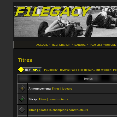
ACCUEIL
•
RECHERCHER
•
BANQUE
•
PLAYLIST YOUTUBE
Titres
F1Legacy - revivez l'age d'or de la F1 sur rFactor | 
Topics
Announcement:
Titres | joueurs
Sticky:
Titres | constructeurs
Titres | pilotes IA champions constructeurs