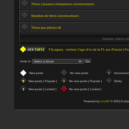
Titres | joueurs champions constructeurs
Nombre de titres constructeurs
Titres par pilotes IA
Display topics f
F1Legacy - revivez l'age d'or de la F1 sur rFactor | 
Jump to:
New posts
No new posts
Announce
New posts [ Popular ]
No new posts [ Popular ]
Sticky
New posts [ Locked ]
No new posts [ Locked ]
Powered by
phpBB
© 2001/3 php