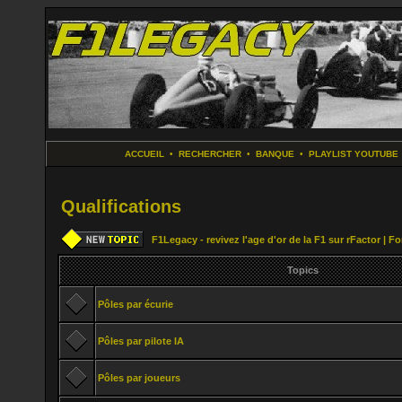
ACCUEIL
•
RECHERCHER
•
BANQUE
•
PLAYLIST YOUTUBE
Qualifications
F1Legacy - revivez l'age d'or de la F1 sur rFactor | 
Topics
Pôles par écurie
Pôles par pilote IA
Pôles par joueurs