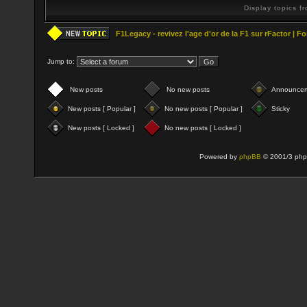
Display topics f
F1Legacy - revivez l'age d'or de la F1 sur rFactor | 
Jump to:
New posts
No new posts
Announce
New posts [ Popular ]
No new posts [ Popular ]
Sticky
New posts [ Locked ]
No new posts [ Locked ]
Powered by
phpBB
© 2001/3 php