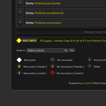
Sticky:
Podiums par écuries
Sticky:
Podiums par pilotes IA
Sticky:
Podiums par joueurs
Display topics f
F1Legacy - revivez l'age d'or de la F1 sur rFactor | 
Jump to:
New posts
No new posts
Announce
New posts [ Popular ]
No new posts [ Popular ]
Sticky
New posts [ Locked ]
No new posts [ Locked ]
Powered by
phpBB
© 2001/3 php