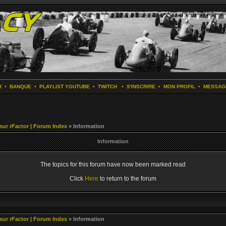
R
•
BANQUE
•
PLAYLIST YOUTUBE
•
TWITCH
•
S'INSCRIRE
•
MON PROFIL
•
MESSAG
 sur rFactor | Forum Index
» Information
Information
The topics for this forum have now been marked read
Click
Here
to return to the forum
 sur rFactor | Forum Index
» Information