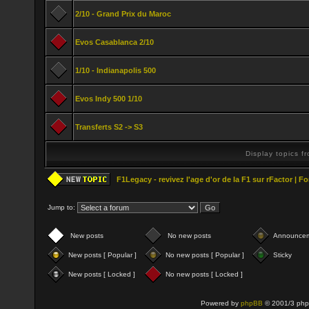
2/10 - Grand Prix du Maroc
Evos Casablanca 2/10
1/10 - Indianapolis 500
Evos Indy 500 1/10
Transferts S2 -> S3
Display topics f
F1Legacy - revivez l'age d'or de la F1 sur rFactor | 
Jump to:
New posts
No new posts
Announce
New posts [ Popular ]
No new posts [ Popular ]
Sticky
New posts [ Locked ]
No new posts [ Locked ]
Powered by
phpBB
© 2001/3 php