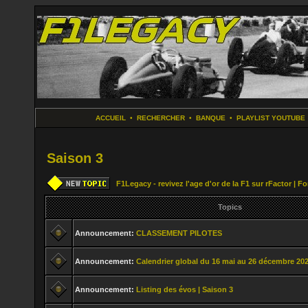
ACCUEIL
•
RECHERCHER
•
BANQUE
•
PLAYLIST YOUTUBE
Saison 3
F1Legacy - revivez l'age d'or de la F1 sur rFactor | 
Topics
Announcement:
CLASSEMENT PILOTES
Announcement:
Calendrier global du 16 mai au 26 décembre 20
Announcement:
Listing des évos | Saison 3