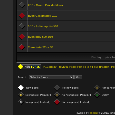
2/10 - Grand Prix du Maroc
Evos Casablanca 2/10
1/10 - Indianapolis 500
Evos Indy 500 1/10
Transferts S2 -> S3
Display topics f
F1Legacy - revivez l'age d'or de la F1 sur rFactor | 
Jump to:
New posts
No new posts
Announce
New posts [ Popular ]
No new posts [ Popular ]
Sticky
New posts [ Locked ]
No new posts [ Locked ]
Powered by
phpBB
© 2001/3 php