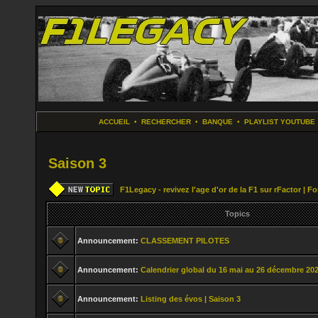
ACCUEIL
•
RECHERCHER
•
BANQUE
•
PLAYLIST YOUTUBE
Saison 3
F1Legacy - revivez l'age d'or de la F1 sur rFactor | 
Topics
Announcement:
CLASSEMENT PILOTES
Announcement:
Calendrier global du 16 mai au 26 décembre 20
Announcement:
Listing des évos | Saison 3