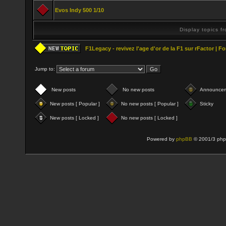
Evos Indy 500 1/10
Display topics f
F1Legacy - revivez l'age d'or de la F1 sur rFactor | 
Jump to:
New posts
No new posts
Announce
New posts [ Popular ]
No new posts [ Popular ]
Sticky
New posts [ Locked ]
No new posts [ Locked ]
Powered by
phpBB
© 2001/3 php