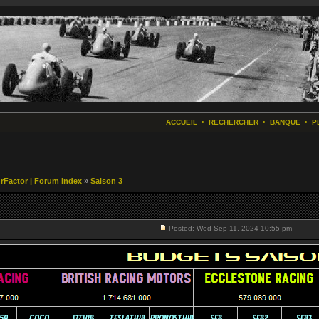
ACCUEIL
•
RECHERCHER
•
BANQUE
•
P
r rFactor | Forum Index
»
Saison 3
Posted: Wed Sep 11, 2024 10:55 pm