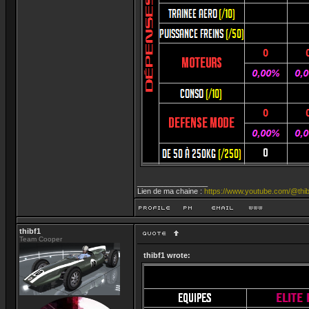
_________________
Lien de ma chaine :
https://www.youtube.com/@thib
thibf1
Team Cooper
thibf1 wrote: