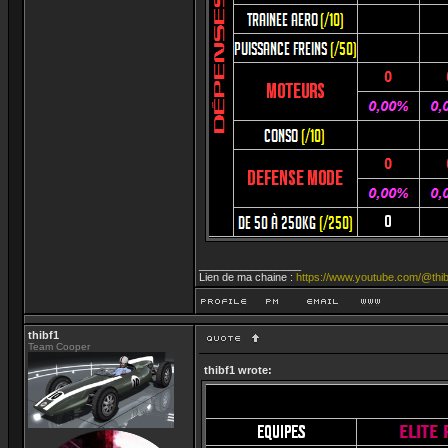
_________________
Lien de ma chaine :
https://www.youtube.com/@thib
thibf1
Team Cooper
thibf1 wrote: