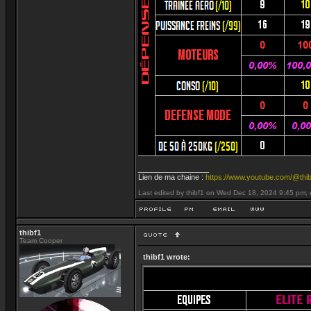
_________________
Lien de ma chaine :
https://www.youtube.com/@thib
Last edited by thibf1 on Wed Dec 18, 2024 9:45 pm; ed
thibf1
Team Cooper
thibf1 wrote: