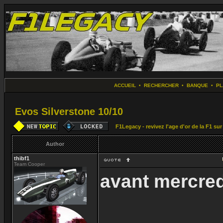
ACCUEIL
•
RECHERCHER
•
BANQUE
•
PL
Evos Silverstone 10/10
F1Legacy - revivez l'age d'or de la F1 su
Author
thibf1
Team Cooper
avant mercre