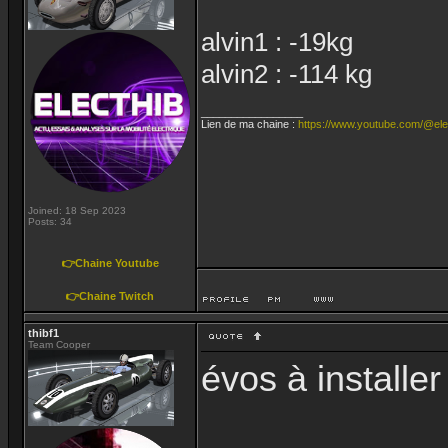
alvin1 : -19kg
alvin2 : -114 kg
_________________
Lien de ma chaine :
https://www.youtube.com/@ele
Joined: 18 Sep 2023
Posts: 34
👉Chaine Youtube
👉Chaine Twitch
thibf1
Team Cooper
évos à installer