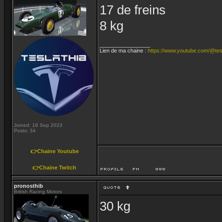
17 de freins
8 kg
_________________
Lien de ma chaine :
https://www.youtube.com/@tes
Joined: 18 Sep 2023
Posts: 34
👉Chaine Youtube
👉Chaine Twitch
pronosthib
British Racing Motors
30 kg