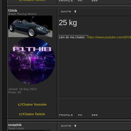
f1thib
British Racing Motors
25 kg
_________________
Lien de ma chaine :
https://www.youtube.com/@f1t
Joined: 18 Sep 2023
Posts: 26
👉Chaine Youtube
👉Chaine Twitch
teslathib
Team Lotus