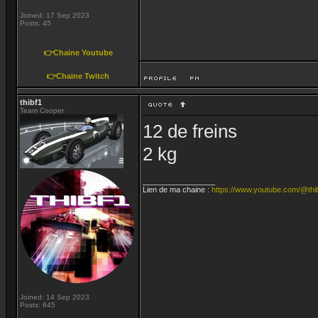
Joined: 17 Sep 2023
Posts: 45
👉Chaine Youtube
👉Chaine Twitch
thibf1
Team Cooper
12 de freins
2 kg
_________________
Lien de ma chaine :
https://www.youtube.com/@thi
Joined: 14 Sep 2023
Posts: 645