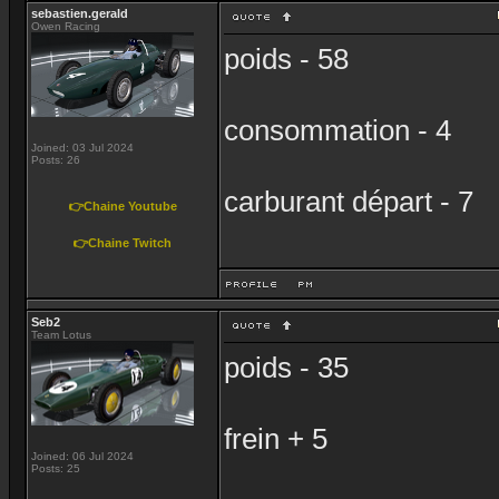
sebastien.gerald
Owen Racing
poids - 58
consommation - 4
Joined: 03 Jul 2024
Posts: 26
carburant départ - 7
👉Chaine Youtube
👉Chaine Twitch
Seb2
Team Lotus
poids - 35
frein + 5
Joined: 06 Jul 2024
Posts: 25