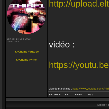
http://upload.el
Joined: 14 Sep 2023
vidéo :
Posts: 645
👉Chaine Youtube
👉Chaine Twitch
https://youtu.
_________________
Lien de ma chaine :
https://www.youtube.com/@thi
Display 