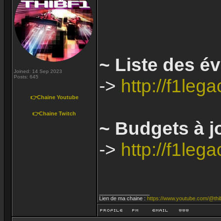
~ Liste des é
Joined: 14 Sep 2023
Posts: 645
->
http://f1le
👉Chaine Youtube
👉Chaine Twitch
~ Budgets à jo
->
http://f1le
_________________
Lien de ma chaine :
https://www.youtube.com/@thi