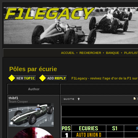
ACCUEIL
•
RECHERCHER
•
BANQUE
•
PLAYLIS
Pôles par écurie
F1Legacy - revivez l'age d'or de la F1 su
Author
thibf1
Team Cooper