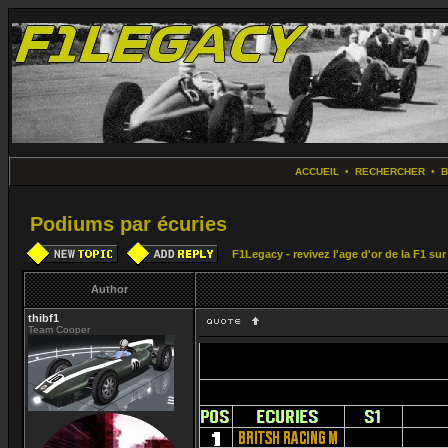
ACCUEIL
•
RECHERCHER
•
Podiums par écuries
F1Legacy - revivez l'age d'or de la F1 su
Author
thibf1
Team Cooper