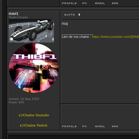
thibf1
Team Cooper
maj
_________________
Lien de ma chaine :
https://www.youtube.com/@thib
Joined: 14 Sep 2023
Posts: 645
👉Chaine Youtube
👉Chaine Twitch