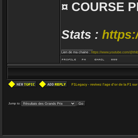
¤ COURSE P
Stats :
https:
_________________
Lien de ma chaine :
https://www.youtube.com/@thib
F1Legacy - revivez l'age d'or de la F1 su
Jump to: