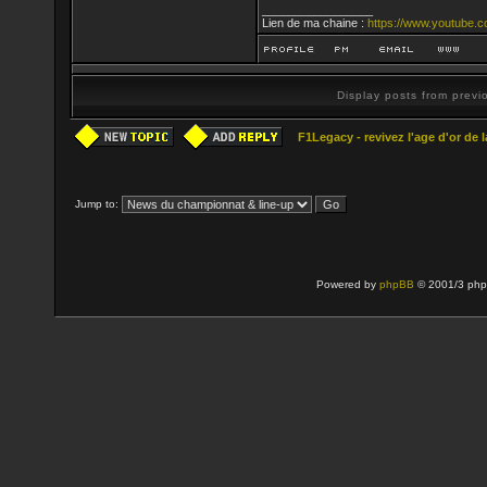
_________________
Lien de ma chaine :
https://www.youtube.c
Display posts from prev
F1Legacy - revivez l'age d'or de 
Jump to:
Powered by
phpBB
© 2001/3 php