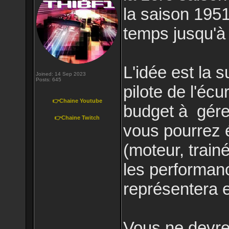
la saison 195
temps jusqu'à
L'idée est la 
Joined: 14 Sep 2023
Posts: 645
pilote de l'éc
👉Chaine Youtube
budget à gére
👉Chaine Twitch
vous pourrez 
(moteur, trainé
les performanc
représentera e
Vous ne devrez