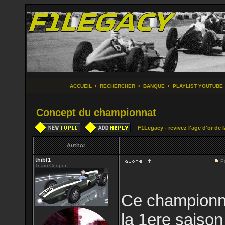
ACCUEIL
•
RECHERCHER
•
BANQUE
•
PLAYLIST YOUTUBE
Concept du championnat
F1Legacy - revivez l'age d'or de 
Author
thibf1
P
Team Cooper
Ce championnat
la 1ere saiso