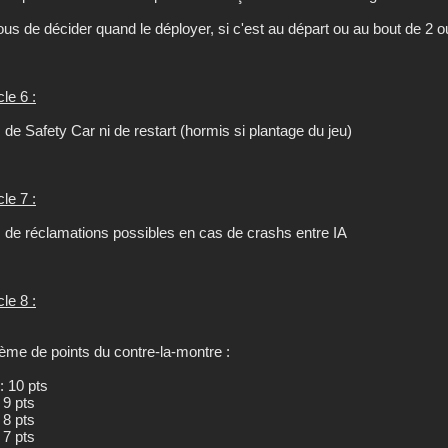
ous de décider quand le déployer, si c'est au départ ou au bout de 2 o
cle 6 :
 de Safety Car ni de restart (hormis si plantage du jeu)
cle 7 :
 de réclamations possibles en cas de crashs entre IA
cle 8 :
ème de points du contre-la-montre :
: 10 pts
 9 pts
 8 pts
 7 pts