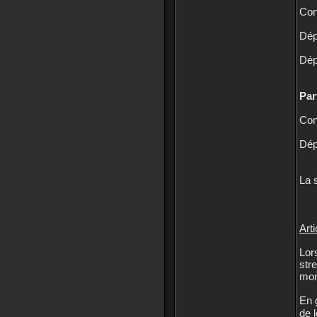
Con
Dép
Dép
Par
Con
Dép
La 
Arti
Lor
str
mom
En 
de 