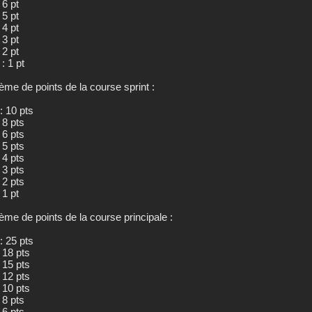
 6 pt
 5 pt
 4 pt
 3 pt
 2 pt
: 1 pt
ème de points de la course sprint :
: 10 pts
 8 pts
 6 pts
 5 pts
 4 pts
 3 pts
 2 pts
 1 pt
ème de points de la course principale :
: 25 pts
 18 pts
 15 pts
 12 pts
 10 pts
 8 pts
 6 pts