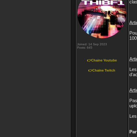
cla
Arti
Pou
100
Joined: 14 Sep 2023
Posts: 645
Arti
👉Chaine Youtube
Les
👉Chaine Twitch
d'a
Arti
Pas
upl
Les
Par