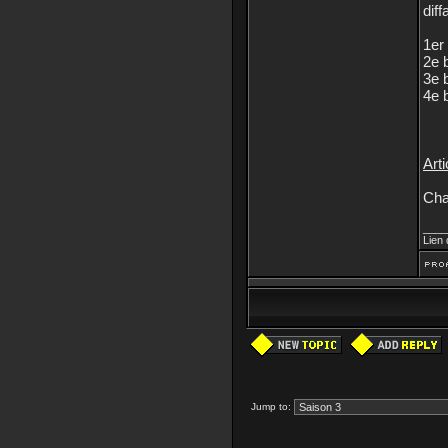
dif
1er 
2e b
3e 
4e 
Arti
Cha
____
Lien
Jump to: