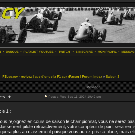
R
•
BANQUE
•
PLAYLIST YOUTUBE
•
TWITCH
•
S'INSCRIRE
•
MON PROFIL
•
MESSAG
F1Legacy - revivez l'age d'or de la F1 sur rFactor | Forum Index
»
Saison 3
Message
Posted: Wed Sep 11, 2024 10:42 pm
cle 1 :
vous rejoignez en cours de saison le championnat, vous ne serez pas 
classement pilote rétroactivement, votre compteur de point sera remis 
quera plus au classement puisque vous aurez pris sa place, mais elle