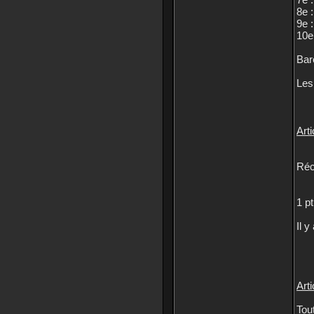
8e :
9e :
10e 
Bar
Les
Arti
Réc
1 p
Il 
Arti
Tou