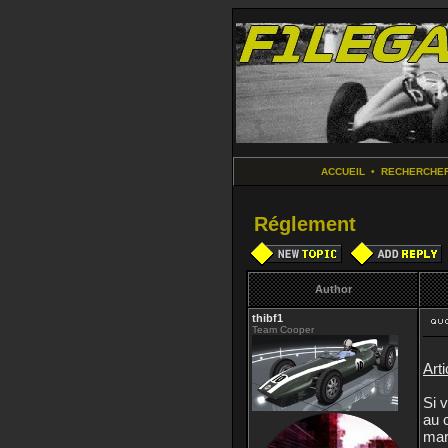
ACCUEIL
•
RECHERCHE
Réglement
Author
thibf1
Team Cooper
Arti
Si 
au 
mar