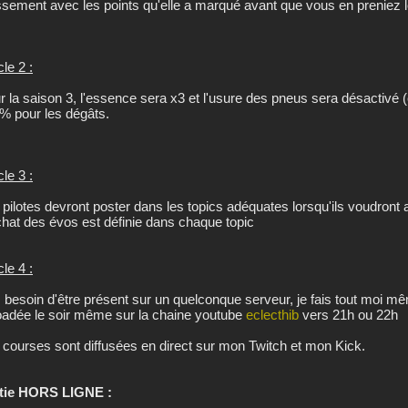
ssement avec les points qu'elle a marqué avant que vous en preniez l
cle 2 :
r la saison 3, l'essence sera x3 et l'usure des pneus sera désactivé (c
% pour les dégâts.
cle 3 :
 pilotes devront poster dans les topics adéquates lorsqu'ils voudront a
chat des évos est définie dans chaque topic
cle 4 :
 besoin d'être présent sur un quelconque serveur, je fais tout moi mê
oadée le soir même sur la chaine youtube
eclecthib
vers 21h ou 22h
 courses sont diffusées en direct sur mon Twitch et mon Kick.
tie HORS LIGNE :