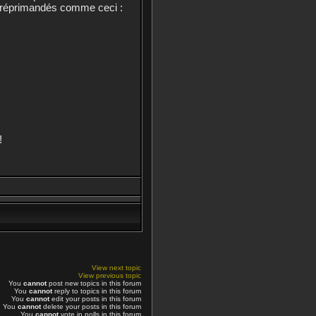
nt réprimandés comme ceci :
!
View next topic
View previous topic
You
cannot
post new topics in this forum
You
cannot
reply to topics in this forum
You
cannot
edit your posts in this forum
You
cannot
delete your posts in this forum
You
cannot
vote in polls in this forum