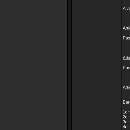
A v
Arti
Pas
Arti
Pas
Arti
Bar
1er 
2e :
3e :
4e :