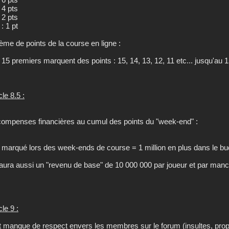
 4 pts
 2 pts
: 1 pt
ème de points de la course en ligne :
 15 premiers marquent des points : 15, 14, 13, 12, 11 etc... jusqu'au 
cle 8.5 :
ompenses financières au cumul des points du "week-end" :
t marqué lors des week-ends de course = 1 million en plus dans le bu
y aura aussi un "revenu de base" de 10 000 000 par joueur et par man
cle 9 :
t manque de respect envers les membres sur le forum (insultes, pro