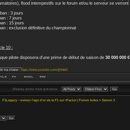
famatoires), flood intempestifs sur le forum et/ou le serveur se verro
ban : 3 jours
an : 7 jours
ban : 15 jours
ban : exclusion définitive du championnat
cle 10 :
que pilote disposera d'une prime de début de saison de
30 000 000 €
_____________
 de ma chaine :
https://www.youtube.com/@thibf1
Display posts from previous:
F1Legacy - revivez l'age d'or de la F1 sur rFactor | Forum Index
»
Saison 3