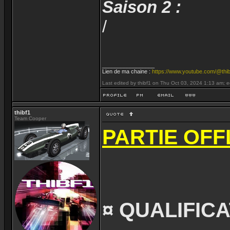
Saison 2 :
/
_________________
Lien de ma chaine :
https://www.youtube.com/@thib
Last edited by thibf1 on Thu Oct 03, 2024 1:13 am; edi
thibf1
Team Cooper
PARTIE OFFL
¤ QUALIFICA