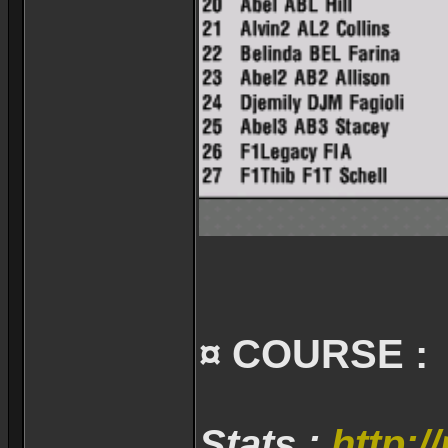
¤ COURSE :
Stats :
http:/