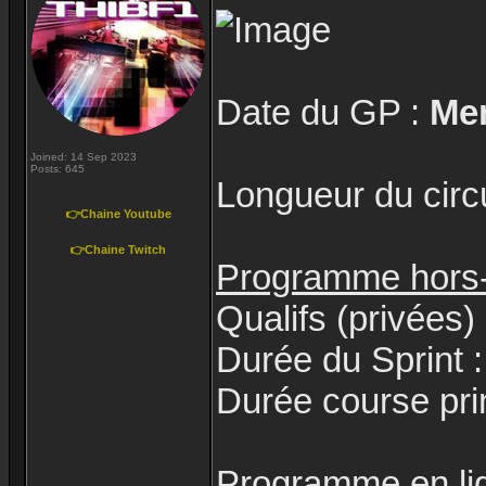
Date du GP :
Mer
Joined: 14 Sep 2023
Posts: 645
Longueur du circu
👉Chaine Youtube
👉Chaine Twitch
Programme hors-l
Qualifs (privées)
Durée du Sprint 
Durée course pri
Programme en lig