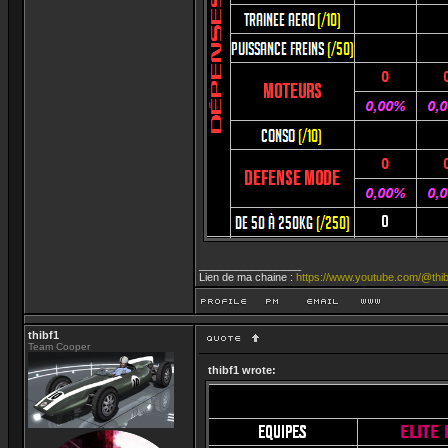
_________________
Lien de ma chaine :
https://www.youtube.com/@thib
thibf1
Team Cooper
thibf1 wrote: