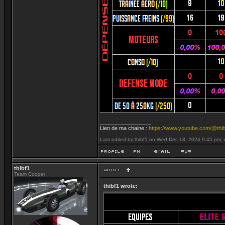
_________________
Lien de ma chaine :
https://www.youtube.com/@thib
Last edited by thibf1 on Wed Dec 18, 2024 9:45 pm; ed
thibf1
Team Cooper
thibf1 wrote: