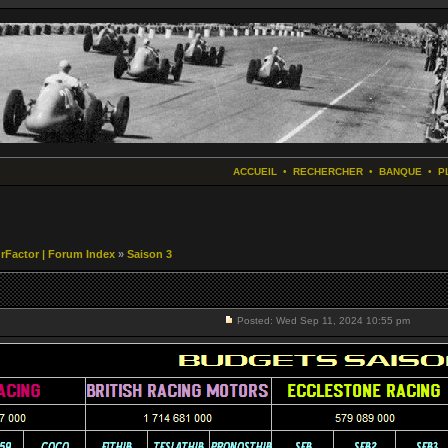
ACCUEIL
•
RECHERCHER
•
BANQUE
•
P
r rFactor | Forum Index
»
Saison 3
Posted: Wed Sep 11, 2024 10:55 pm