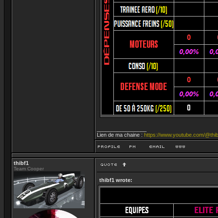
_________________
Lien de ma chaine :
https://www.youtube.com/@thib
thibf1
Team Cooper
thibf1 wrote: