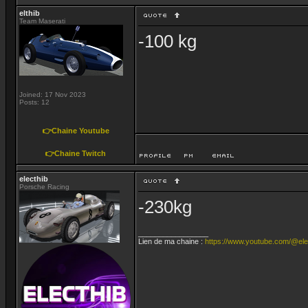
elthib
Team Maserati
-100 kg
Joined: 17 Nov 2023
Posts: 12
👉Chaine Youtube
👉Chaine Twitch
electhib
Porsche Racing
-230kg
_________________
Lien de ma chaine :
https://www.youtube.com/@ele