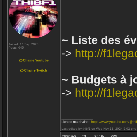
~ Liste des é
Joined: 14 Sep 2023
Posts: 645
->
http://f1le
👉Chaine Youtube
👉Chaine Twitch
~ Budgets à jo
->
http://f1le
_________________
Lien de ma chaine :
https://www.youtube.com/@thi
Last edited by thibf1 on Wed Nov 13, 2024 5:02 pm; e