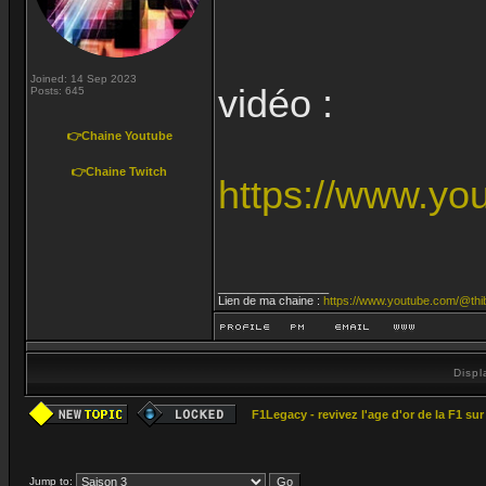
Joined: 14 Sep 2023
vidéo :
Posts: 645
👉Chaine Youtube
👉Chaine Twitch
https://www.y
_________________
Lien de ma chaine :
https://www.youtube.com/@thi
Displ
F1Legacy - revivez l'age d'or de la F1 su
Jump to: