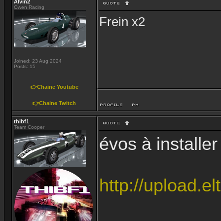
Alvin2
Owen Racing
Frein x2
Joined: 23 Aug 2024
Posts: 15
👉Chaine Youtube
👉Chaine Twitch
thibf1
Team Cooper
évos à installer
http://upload.el