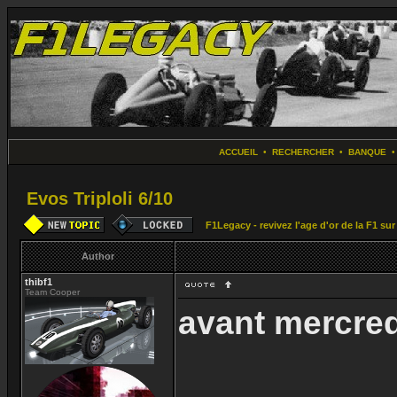
ACCUEIL
•
RECHERCHER
•
BANQUE
Evos Triploli 6/10
F1Legacy - revivez l'age d'or de la F1 su
Author
thibf1
Team Cooper
avant mercre