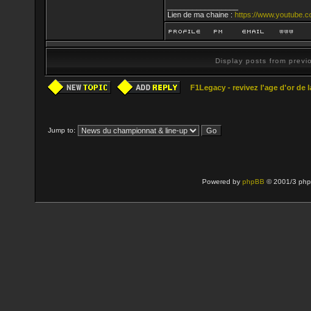
_________________
Lien de ma chaine :
https://www.youtube.c
Display posts from prev
F1Legacy - revivez l'age d'or de 
Jump to:
Powered by
phpBB
© 2001/3 php