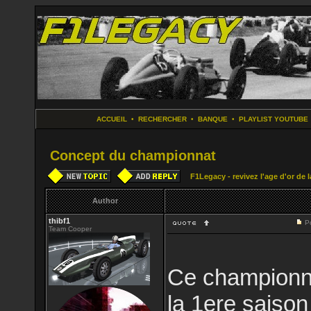
ACCUEIL
•
RECHERCHER
•
BANQUE
•
PLAYLIST YOUTUBE
Concept du championnat
F1Legacy - revivez l'age d'or de 
Author
thibf1
P
Team Cooper
Ce championnat
la 1ere saiso