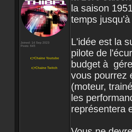
la saison 195
temps jusqu'à
L'idée est la 
Joined: 14 Sep 2023
Posts: 645
pilote de l'éc
👉Chaine Youtube
budget à gére
👉Chaine Twitch
vous pourrez 
(moteur, trainé
les performanc
représentera e
Vous ne devrez