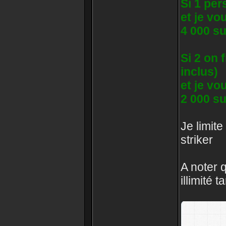
Si 1 per
et je vo
4 000 s
Si 2 on 
inclus)
et je vo
2 000 s
Je limite
striker
A noter q
illimité 