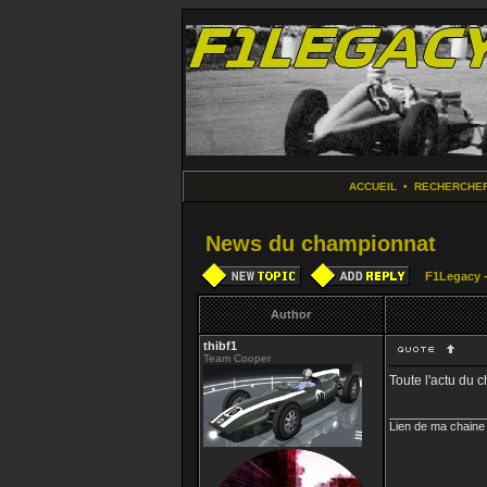
ACCUEIL
•
RECHERCHE
News du championnat
F1Legacy - 
Author
thibf1
Team Cooper
Toute l'actu du c
_______________
Lien de ma chaine