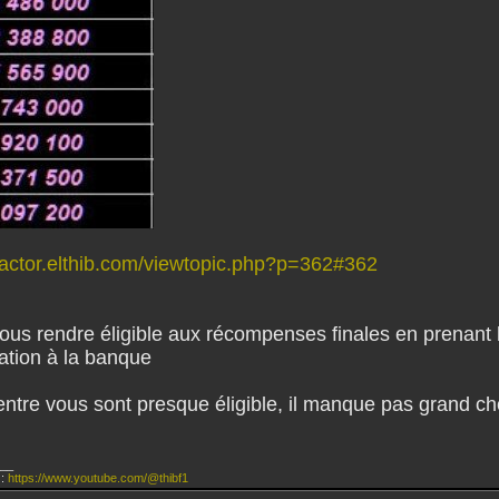
hfactor.elthib.com/viewtopic.php?p=362#362
us rendre éligible aux récompenses finales en prenant l
cation à la banque
entre vous sont presque éligible, il manque pas grand ch
__
 :
https://www.youtube.com/@thibf1