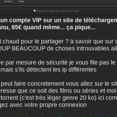
Posted: Fri Apr 19, 2024 12:37 pm
s un compte VIP sur un site de téléchargem
nu, 85€ quand même... ça pique...
t chaud pour le partager ? à savoir que sur 
P BEAUCOUP de choses introuvables ail
re par mesure de sécurité je vous file pas l
amais s'ils détectent les ip différentes
peut faire concretement vous allez sur le site
éresse que ce soit des films ou séries et moi
r torrent (c'est très léger genre 20 ko) ici c
gez avec votre propre connexion