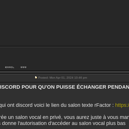
Posted: Mon Apr 01, 2024 10:46 pm
DISCORD POUR QU'ON PUISSE ÉCHANGER PENDA
ui ont discord voici le lien du salon texte rFactor :
https
crée un salon vocal en privé, vous aurez juste à vous ma
 donne l'autorisation d'accéder au salon vocal plus bas