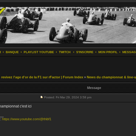
R
•
BANQUE
•
PLAYLIST YOUTUBE
•
TWITCH
•
S'INSCRIRE
•
MON PROFIL
•
MESSAG
revivez l'age d'or de la F1 sur rFactor | Forum Index
»
News du championnat & line-
Message
Posted: Fri Mar 29, 2024 3:58 pm
hampionnat c'est ici
__
 :
https://www.youtube.com/@thibf1