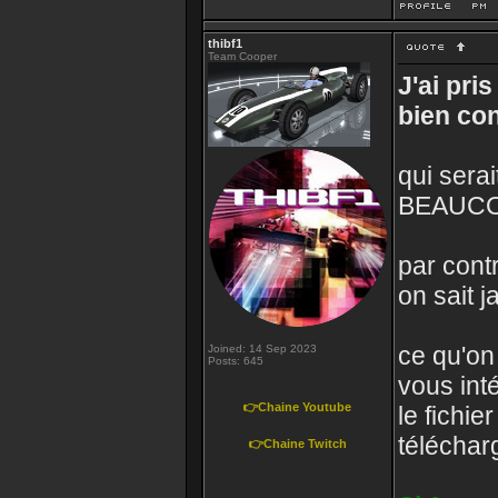
thibf1
Team Cooper
J'ai pri
bien con
qui serai
BEAUCOU
par cont
on sait j
ce qu'on 
Joined: 14 Sep 2023
Posts: 645
vous int
👉Chaine Youtube
le fichie
téléchar
👉Chaine Twitch