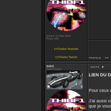
Joined: 14 Sep 2023
Posts: 645
👉Chaine Youtube
👉Chaine Twitch
thibf1
Team Cooper
LIEN DU 
Pour ceux q
J'ai aussi 
que je vous