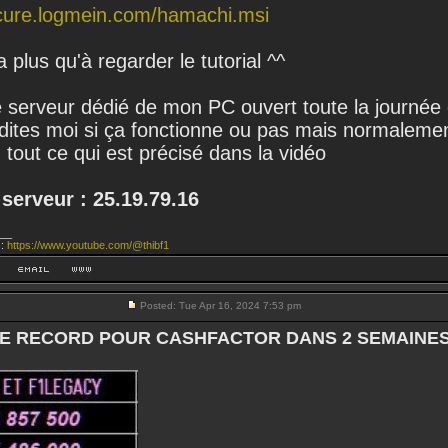
ecure.logmein.com/hamachi.msi
a plus qu'à regarder le tutorial ^^
le serveur dédié de mon PC ouvert toute la journée
edites moi si ça fonctionne ou pas mais normalemen
n tout ce qui est précisé dans la vidéo
 serveur : 25.19.79.16
__
 :
https://www.youtube.com/@thibf1
Posted: Tue Apr 16, 2024 7:53 pm
E RECORD POUR CASHFACTOR DANS 2 SEMAINE