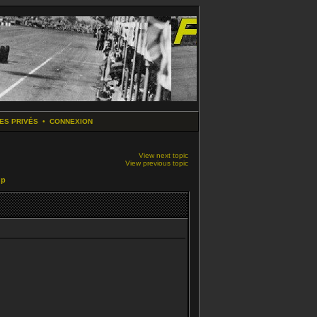
ES PRIVÉS
•
CONNEXION
View next topic
View previous topic
up