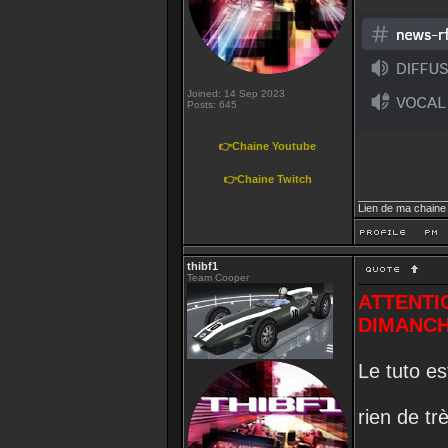
Joined: 14 Sep 2023
Posts: 645
👉Chaine Youtube
👉Chaine Twitch
_______________
Lien de ma chaine
thibf1
Team Cooper
ATTENTI
DIMANCH
Le tuto est
rien de tr