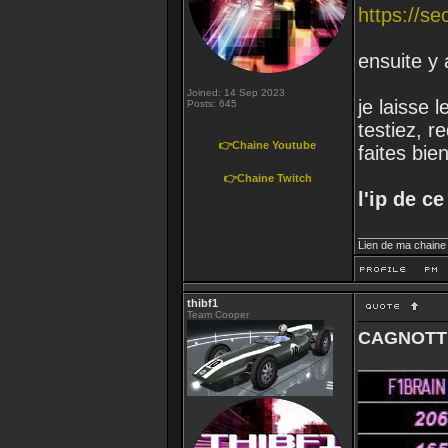
https://s
ensuite y 
Joined: 14 Sep 2023
je laisse 
Posts: 645
testiez, r
👉Chaine Youtube
faites bie
👉Chaine Twitch
l'ip de ce
_______________
Lien de ma chaine
thibf1
Team Cooper
CAGNOTT