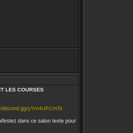
NT LES COURSES
://discord.gg/yYm4UFCmTs
nifestez dans ce salon texte pour