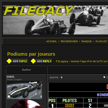
ACCUEIL
•
RECHERCHER
•
BANQUE
•
PLAYLIST
Podiums par joueurs
F1Legacy - revivez l'age d'or de la F1 su
Author
thibf1
P
Team Cooper