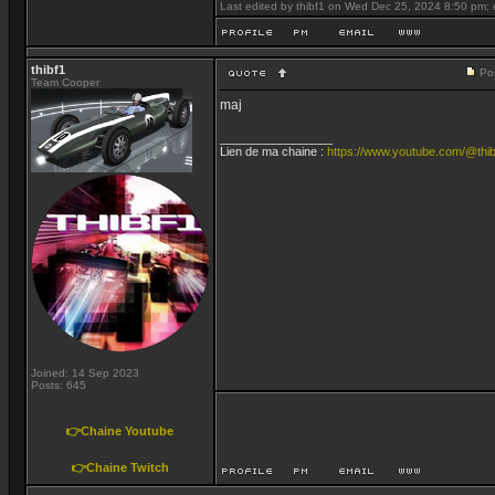
Last edited by thibf1 on Wed Dec 25, 2024 8:50 pm; ed
thibf1
Po
Team Cooper
maj
_________________
Lien de ma chaine :
https://www.youtube.com/@thib
Joined: 14 Sep 2023
Posts: 645
👉Chaine Youtube
👉Chaine Twitch