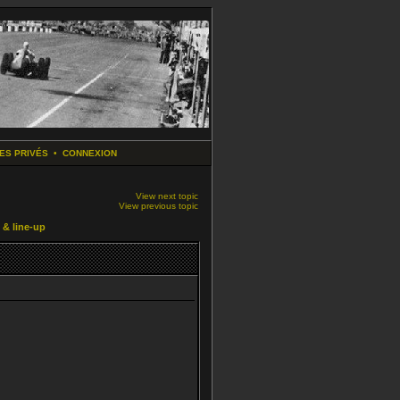
ES PRIVÉS
•
CONNEXION
View next topic
View previous topic
& line-up