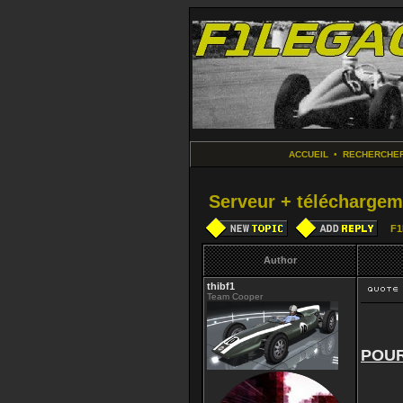
ACCUEIL
•
RECHERCHE
Serveur + téléchargem
F1
Author
thibf1
Team Cooper
POUR