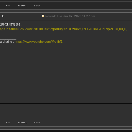
Posted: Tue Jan 07, 2025 11:27 pm
IRCUITS S4 :
/mega.nz/file/UPNVVA6Z#OmTex6rgodIXyYhULzmixtQ7FGlF8VGCr1dp2DRQeQQ
__________
a chaine :
https://www.youtube.com/@thibf1