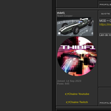
thibf1
Team Cooper
MOD + C
https:/
_______
Lien de m
Joined: 14 Sep 2023
Posts: 645
👉Chaine Youtube
👉Chaine Twitch