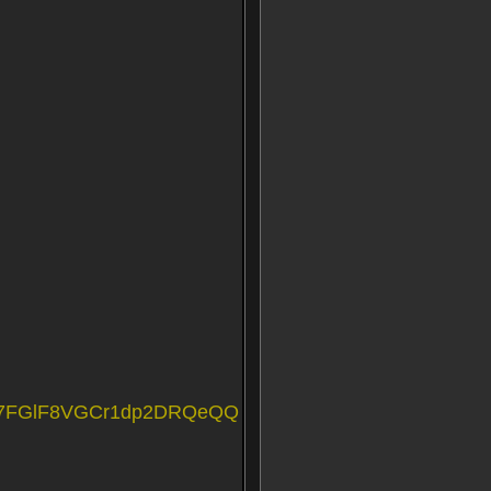
xtQ7FGlF8VGCr1dp2DRQeQQ