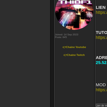
LIEN
https
TUTO
Joined: 14 Sep 2023
https
Posts: 645
👉Chaine Youtube
👉Chaine Twitch
ADRE
25.52
MOD 
http
_______
Lien de m