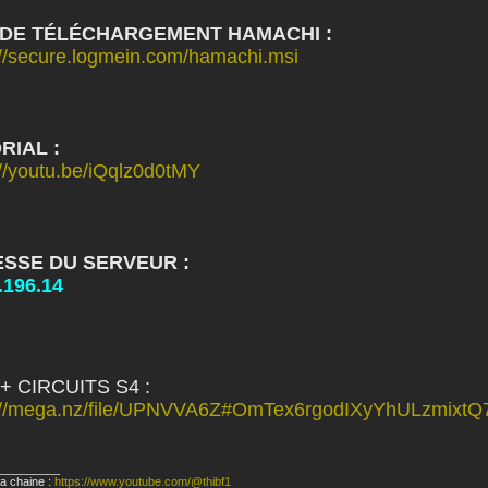
 DE TÉLÉCHARGEMENT HAMACHI :
://secure.logmein.com/hamachi.msi
RIAL :
://youtu.be/iQqlz0d0tMY
SSE DU SERVEUR :
.196.14
+ CIRCUITS S4 :
s://mega.nz/file/UPNVVA6Z#OmTex6rgodIXyYhULzmi
__________
a chaine :
https://www.youtube.com/@thibf1