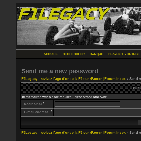
ACCUEIL
•
RECHERCHER
•
BANQUE
•
PLAYLIST YOUTUBE
Send me a new password
F1Legacy - revivez l'age d'or de la F1 sur rFactor | Forum Index
» Send m
Send
Items marked with a * are required unless stated otherwise.
*
Username:
*
E-mail address:
F1Legacy - revivez l'age d'or de la F1 sur rFactor | Forum Index
» Send m