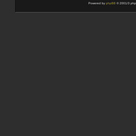
Powered by
phpBB
© 2001/3 php