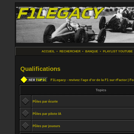
ACCUEIL
•
RECHERCHER
•
BANQUE
•
PLAYLIST YOUTUBE
Qualifications
F1Legacy - revivez l'age d'or de la F1 sur rFactor | 
Topics
Pôles par écurie
Pôles par pilote IA
Pôles par joueurs