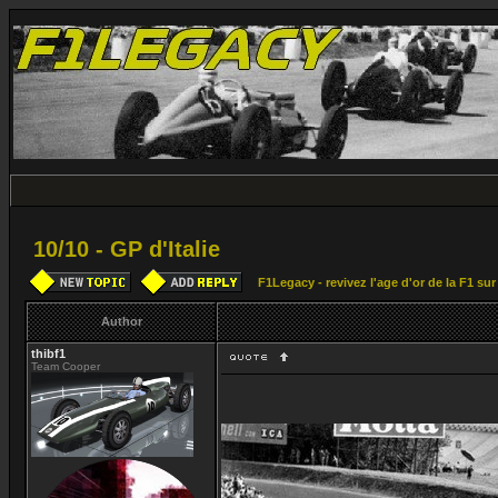
10/10 - GP d'Italie
F1Legacy - revivez l'age d'or de la F1 su
Author
thibf1
Team Cooper