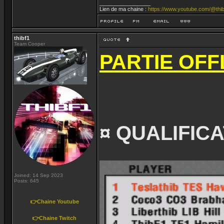
_________________
Lien de ma chaine :
https://www.youtube.com/@thib
thibf1
Team Cooper
PARTIE OFFL
¤ QUALIFICA
Joined: 14 Sep 2023
Posts: 645
👉Chaine Youtube
👉Chaine Twitch