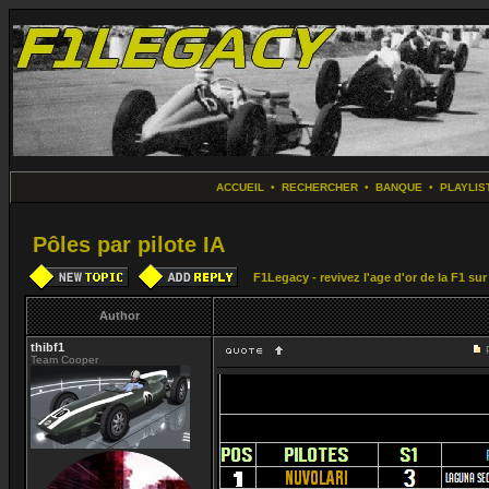
ACCUEIL
•
RECHERCHER
•
BANQUE
•
PLAYLIS
Pôles par pilote IA
F1Legacy - revivez l'age d'or de la F1 su
Author
thibf1
Team Cooper